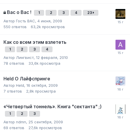
Вас о Вас !
1
2
3
4
23
Автор Гость ВАС,
4 июня, 2009
550
ответов
63,2k
просмотров
Как со всем этим взлететь
1
2
3
4
Автор
Лингвист
,
12 февраля, 2010
78
ответов
33,6k
просмотра
Held О Лайфспринге
Автор
Held
,
16 октября, 2009
7
ответов
2,8k
просмотра
«Четвертый тоннель». Книга "сектанта" ;)
1
2
3
Автор
ndmn
,
25 сентября, 2009
69
ответов
27,6k
просмотров