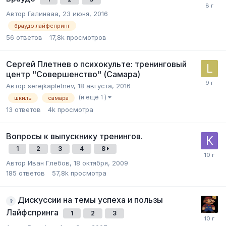
Автор
Галинааа
,
23 июня, 2016
браудо лайфспринг
56
ответов
17,8k
просмотров
Сергей Плетнев о психокульте: тренинговый
центр "Совершенство" (Самара)
Автор
serejkapletnev
,
18 августа, 2016
(и ещё 1 )
шкиль
самара
13
ответов
4k
просмотра
Вопросы к выпускнику тренингов.
1
2
3
4
8
Автор
Иван Глебов
,
18 октября, 2009
185
ответов
57,8k
просмотра
Дискуссии на темы успеха и пользы
Лайфспринга
1
2
3