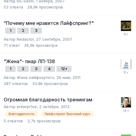
Автор
Ro-sdom
,
1 ноября, 2007
53
ответа
28,9k
просмотров
"Почему мне нравится Лайфспринг?"
1
2
3
Автор
Redactor
,
27 сентября, 2007
71
ответ
36,9k
просмотра
"Жена"- пиар ЛП-138
1
2
3
4
12
Автор
Жена лайфонутого
,
29 мая, 2011
287
ответов
33,8k
просмотров
Огромная благодарность тренингам
Автор
enterpr1se
,
2 октября, 2013
Благодарность
Лайфспринг Базовый курс
5
ответов
2,7k
просмотров