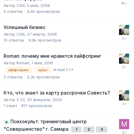
Автор
CSN
,
5 мая, 2008
0
ответов
4,6k
просмотров
Успешный бизнес
Автор
CSN
,
27 марта, 2008
10
ответов
9,9k
просмотров
Roman: почему мне нравится лайфспринг
Автор
Roman
,
1 мая, 2016
(и ещё 2 )
лайфспринг
культ
5
ответов
2,3k
просмотров
Кто, что знает за карту рассрочки Совесть?
Автор
2 22
,
25 февраля, 2020
1
ответ
817
просмотров
Психокульт: тренинговый центр
"Совершенство" г. Самара
1
2
3