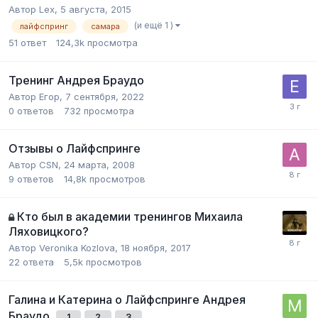
Автор
Lex
,
5 августа, 2015
(и ещё 1 )
лайфспринг
самара
51
ответ
124,3k
просмотра
Тренинг Андрея Браудо
Автор
Егор
,
7 сентября, 2022
0
ответов
732
просмотра
Отзывы о Лайфспринге
Автор
CSN
,
24 марта, 2008
9
ответов
14,8k
просмотров
Кто был в академии тренингов Михаила
Ляховицкого?
Автор
Veronika Kozlova
,
18 ноября, 2017
22
ответа
5,5k
просмотров
Галина и Катерина о Лайфспринге Андрея
Браудо
1
2
3