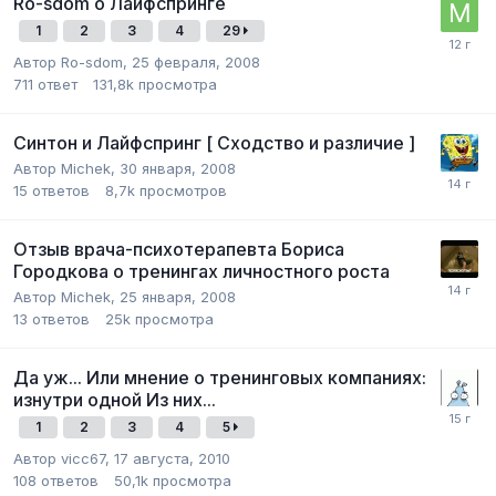
Ro-sdom о Лайфспринге
1
2
3
4
29
Автор
Ro-sdom
,
25 февраля, 2008
711
ответ
131,8k
просмотра
Синтон и Лайфспринг [ Сходство и различие ]
Автор
Michek
,
30 января, 2008
15
ответов
8,7k
просмотров
Отзыв врача-психотерапевта Бориса
Городкова о тренингах личностного роста
Автор
Michek
,
25 января, 2008
13
ответов
25k
просмотра
Да уж... Или мнение о тренинговых компаниях:
изнутри одной Из них...
1
2
3
4
5
Автор
vicc67
,
17 августа, 2010
108
ответов
50,1k
просмотра