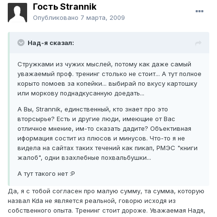
Гость Strannik
Опубликовано
7 марта, 2009
Над-я сказал:
Стружками из чужих мыслей, потому как даже самый
уважаемый проф. тренинг столько не стоит... А тут полное
корыто помоев за копейки... выбирай по вкусу картошку
или моркову поднадкусанную доедать...
А Вы, Strannik, единственный, кто знает про это
вторсырье? Есть и другие люди, имеющие от Вас
отличное мнение, им-то сказать дадите? Объективная
иформация состит из плюсов и минусов. Что-то я не
видела на сайтах таких течений как пикап, РМЭС "книги
жалоб", одни взахлебные похвальбушки...
А тут такого нет :P
Да, я с тобой согласен про малую сумму, та сумма, которую
назвал Kda не является реальной, говорю исходя из
собственного опыта. Тренинг стоит дороже. Уважаемая Надя,