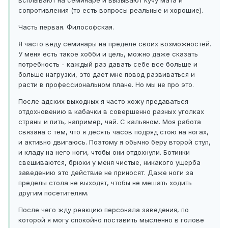
всплывают на семинаре и вызывают кучу мата и
сопротивления (то есть вопросы реальные и хорошие).
Часть первая. Философская.
Я часто веду семинары на пределе своих возможностей.
У меня есть такое хобби и цель, можно даже сказать
потребность - каждый раз давать себе все больше и
больше нагрузки, это дает мне повод развиваться и
расти в профессиональном плане. Но мы не про это.
После адских выходных я часто хожу предаваться
отдохновению в кабачки в совершенно разных уголках
страны и пить, например, чай. С кальяном. Моя работа
связана с тем, что я десять часов подряд стою на ногах,
и активно двигаюсь. Поэтому я обычно беру второй стул,
и кладу на него ноги, чтобы они отдохнули. Ботинки
свешиваются, брюки у меня чистые, никакого ущерба
заведению это действие не приносят. Даже ноги за
пределы стола не выходят, чтобы не мешать ходить
другим посетителям.
После чего жду реакцию персонала заведения, по
которой я могу спокойно поставить мысленно в голове