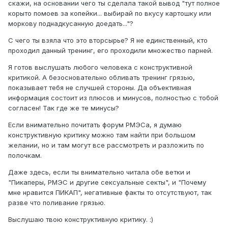
скажи, на основании чего ты сделала такой вывод "тут полное
корыто помоев за копейки... выбирай по вкусу картошку или
моркову поднадкусанную доедать..."?
С чего ты взяла что это вторсырье? Я не единственный, кто
проходил данный тренинг, его проходили множество парней.
Я готов выслушать любого человека с конструктивной
критикой. А безосновательно обливать тренинг грязью,
показывает тебя не случшей стороны. Да объективная
информация состоит из плюсов и минусов, полностью с тобой
согласен! Так где же те минусы?
Если внимательно почитать форум РМЭСа, я думаю
конструктивную критику можно там найти при большом
желании, но и там могут все рассмотреть и разложить по
полочкам.
Даже здесь, если ты внимательно читала обе ветки и
"Пикаперы, РМЭС и другие сексуальные секты", и "Почему
мне нравится ПИКАП", негативные факты то отсутствуют, так
разве что поливание грязью.
Выслушаю твою конструктивную критику. :)