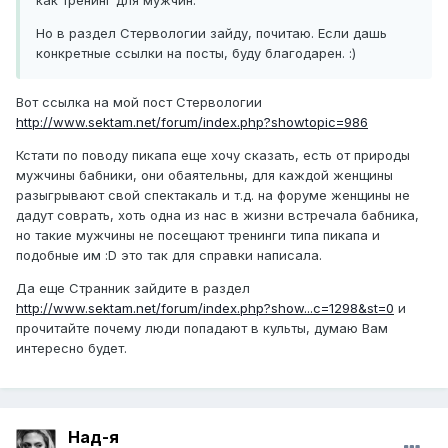
как тренинг для мужчин.
Но в раздел Стервологии зайду, почитаю. Если дашь
конкретные ссылки на посты, буду благодарен. :)
Вот ссылка на мой пост Стервологии
http://www.sektam.net/forum/index.php?showtopic=986
Кстати по поводу пикапа еще хочу сказать, есть от природы
мужчины бабники, они обаятельны, для каждой женщины
разыгрывают свой спектакаль и т.д. на форуме женщины не
дадут соврать, хоть одна из нас в жизни встречала бабника,
но такие мужчины не посещают тренинги типа пикапа и
подобные им :D это так для справки написала.
Да еще Странник зайдите в раздел
http://www.sektam.net/forum/index.php?show...c=1298&st=0
и
прочитайте почему люди попадают в культы, думаю Вам
интересно будет.
Над-я