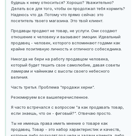
будешь к нему относиться? Хорошо? Уважительно?
Делать все для того, чтобы он продолжал тебя кормить?
Надеюсь что да. Потому что прямо сейчас это
посетитель твоего магазина. Это твой клиент.
Продавцы продают не товар, не услуги. Они создают
отношение к человеку и вызывают эмоции. Идеальный
продавец - человек, которого вспоминают годами как
крайне позитивную личность и отличного собеседника.
Никогда не бери на работу продавцом человека,
который будет тешить свое самолюбие, давая советы
ламерам и чайникам с высоты своего небесного
величия.
Часть третья. Проблема "продажи херни".
Резюмируем все вышеперечисленное.
Я часто встречался с вопросом "а как продавать товар,
если знаешь, что он - фиговый?". Отвечаю просто.
Ты не имеешь права иметь мнение о товаре как
продавец. Товар - это набор характеристик и качеств,
которые либо подходят под цели и задачи клиента, либо