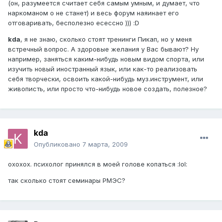
(он, разумеется считает себя самым умным, и думает, что
наркоманом о не станет) и весь форум наяинает его
отговаривать, бесполезно есессно ))) :D
kda
, я не знаю, сколько стоят тренинги Пикап, но у меня
встречный вопрос. А здоровые желания у Вас бывают? Ну
например, заняться каким-нибудь новым видом спорта, или
изучить новый иностранный язык, или как-то реализовать
себя творчески, освоить какой-нибудь муз.инструмент, или
живописть, или просто что-нибудь новое создать, полезное?
kda
Опубликовано
7 марта, 2009
охохох. психолог принялся в моей голове копаться :lol:
так сколько стоят семинары РМЭС?