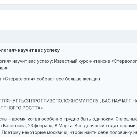
логия» научит вас успеху
гия» научит вас успеху: Известный курс-интенсив «Стерволо
нщин
в «Стервология» собрает все больше женщин
ГГЛЯНУТТЬСЯ ПРОТТИВОПОЛОЖНОМУ ПОЛУ,, ВАС НАУЧАТТ Н
СТТНОГГО РОСТТА»
сны – время, когда особенно трудно быть одиноким. Сплошны
о Валентина, 23 февраля, 8 Марта. Все девчонки ходят парами,
). Поэтому некоторые москвичи, чтобы найти себе половинку и