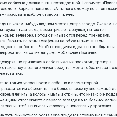
ема соблазна должна быть нестандартной. Например: «Привет
голоден». Вариант понаглее: «А ты чего одежду не в тон глаза
а – «разорвать шаблон», говорит тренер.
одят в каком-нибудь людном месте центра города. Скажем, н
и кружат туда-сюда, высматривают девушек, пытаются
ть номер телефона. Потом отчитываются перед тренерами,
ли. Звонить по этим телефонам не обязательно, в этом
еодолеть робость. – Чтобы с кондачка идеально пообщаться 
нироваться на сотне лягушек, – объясняет Богачев.
дежурят, не привлекая к себе внимания прохожих, тренеры
» отшила неуспешного «пикапера», тот может обратиться к св
оветоваться.
т не только уверенности в себе, но и элементарной
приходится им объяснять, что белье и носки нужно каждый де
вовремя лечить, а волосы – мыть и стричь, что китайские подд
енщины «просекают» с первого взгляда и что ботинки долж
степени, чтобы вызывать классовую ненависть у прохожих.
на пути личностного роста тебе придется столкнуться с самы