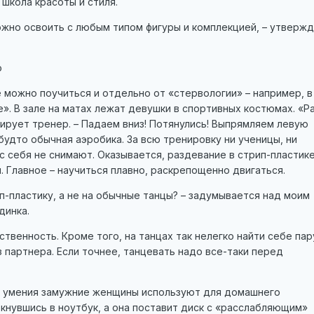
 школа красоты и стиля.
жно освоить с любым типом фигуры и комплекцией, – утверж
о
 можно поучиться и отдельно от «стервологии» – например, в
». В зале на матах лежат девушки в спортивных костюмах. «Ра
ндирует тренер. – Падаем вниз! Потянулись! Выпрямляем левую
 будто обычная аэробика. За всю тренировку ни ученицы, ни
 себя не снимают. Оказывается, раздевание в стрип-пластике
 Главное – научиться плавно, раскрепощенно двигаться.
п-пластику, а не на обычные танцы? – задумывается над моим
динка.
твенность. Кроме того, на танцах так нелегко найти себе пару
 партнера. Если точнее, танцевать надо все-таки перед
е умения замужние женщины используют для домашнего
ткнувшись в ноутбук, а она поставит диск с «расслабляющим»