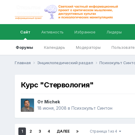
Сайт
Активность
Избранное
Лидеры
Форумы
Календарь
Модераторы
Пользовате
Главная
Энциклопедический раздел
Психокульт Синт
Курс "Стервология"
От
Michek
18 июня, 2008
в
Психокульт Синтон
1
2
3
4
ДАЛЕЕ
Страница 1 из 4