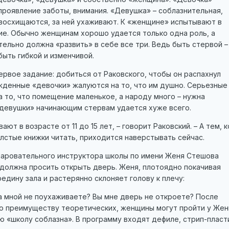
роявление заботы, внимания. «Девушка» – соблазнительная,
 восхищаются, за ней ухаживают. К «женщине» испытывают в
е. Обычно женщинам хорошо удается только одна роль, а
ельно должна «развить» в себе все три. Ведь быть стервой –
ыть гибкой и изменчивой.
рвое задание: добиться от Раковского, чтобы он распахнул
жденные «девочки» жалуются на то, что им душно. Серьезные
 то, что помещение маленькое, а народу много – нужна
«девушки» начинающим стервам удается хуже всего.
ают в возрасте от 11 до 15 лет, – говорит Раковский. – А тем, к
олстые книжки читать, приходится наверстывать сейчас.
чаровательного инструктора школы по имени Женя Стешова
 должна просить открыть дверь. Женя, плотоядно покачивая
едину зала и растерянно склоняет голову к плечу:
а мной не поухаживаете? Вы мне дверь не откроете? После
по преимуществу теоретических, женщины могут пройти у Жен
 «школу соблазна». В программу входят дефиле, стрип-пласт