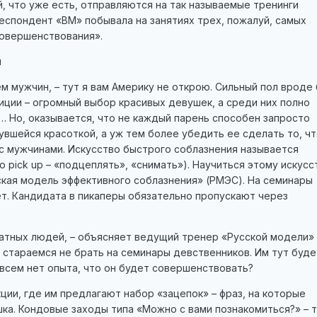
, что уже есть, отправляются на так называемые тренинги
еспондент «ВМ» побывала на занятиях трех, пожалуй, самых
овершенствования».
м
м мужчин, – тут я вам Америку не открою. Сильный пол вроде
иции – огромный выбор красивых девушек, а среди них полно
… Но, оказывается, что не каждый парень способен запросто
увшейся красоткой, а уж тем более убедить ее сделать то, чт
с мужчинами. Искусство быстрого соблазнения называется
to pick up – «подцеплять», «снимать»). Научиться этому искусс
ская модель эффективного соблазнения» (РМЭС). На семинары
ет. Кандидата в пикаперы обязательно пропускают через
атных людей, – объясняет ведущий тренер «Русской модели»
 стараемся не брать на семинары девственников. Им тут буде
овсем нет опыта, что он будет совершенствовать?
ии, где им предлагают набор «зацепок» – фраз, на которые
ка. Кондовые заходы типа «Можно с вами познакомиться?» – т