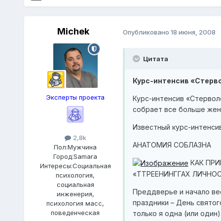
Michek
Опубликовано
18 июня, 2008
Цитата
Курс-интенсив «Стерво
Эксперты проекта
Курс-интенсив «Стерволо
собрает все больше же
Известный курс-интенси
2,8k
АНАТОМИЯ СОБЛАЗНА
Пол:
Мужчина
Город:
Samara
КАК ПРИ
Интересы:
Социальная
«ТТРЕЕНИНГГАХ ЛИЧНО
психология,
социальная
Преддверье и начало ве
инженерия,
праздники – День святог
психология масс,
поведенческая
только я одна (или один