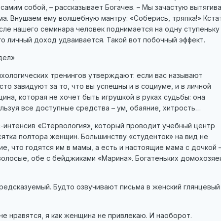
самим собой, – рассказывает Богачев. – Мы зачастую вытягив
ма. Внушаем ему волшебную мантру: «Соберись, тряпка!» Кста
сле нашего семинара человек поднимается на одну ступеньку
го личный доход удваивается. Такой вот побочный эффект.
дел»
хологических тренингов утверждают: если вас называют
сто завидуют за то, что вы успешны и в социуме, и в личной
щина, которая не хочет быть игрушкой в руках судьбы: она
льзуя все доступные средства – ум, обаяние, хитрость…
с-интенсив «Стервология», который проводит учебный центр
сятка полтора женщин. Большинству «студенток» на вид не
ие, что годятся им в мамы, а есть и настоящие мама с дочкой 
волосые, обе с бейджиками «Марина». Богатеньких домохозяе
редсказуемый. Будто озвучивают письма в женский глянцевый
не нравятся, я как женщина не привлекаю. И наоборот.