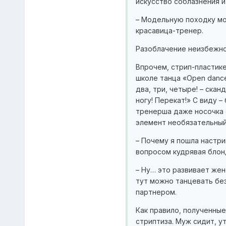
искусство соблазнения и
– Модельную походку мо
красавица-тренер.
Разоблачение неизбежн
Впрочем, стрип-пластике
школе танца «Open dance
два, три, четыре! – ска
ногу! Перекат!» С виду –
тренерша даже носочка с
элемент необязательный.
– Почему я пошла настри
вопросом кудрявая блон
– Ну… это развивает женс
тут можно танцевать без
партнером.
Как правило, полученны
стриптиза. Муж сидит, у