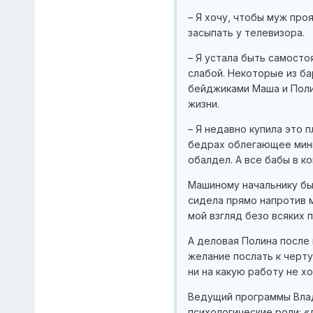
– Я хочу, чтобы муж про
засыпать у телевизора.
– Я устала быть самосто
слабой. Некоторые из б
бейджиками Маша и Полин
жизни.
– Я недавно купила это п
бедрах облегающее мини-
обалдел. А все бабы в ко
Машиному начальнику бы
сидела прямо напротив м
мой взгляд безо всяких 
А деловая Полина после 
желание послать к черту
ни на какую работу не хо
Ведущий программы Влад
психологические роли: 