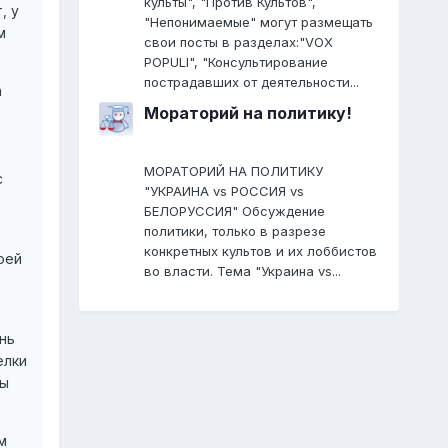
культы", "Против Культов",
, у
"Непонимаемые" могут размещать
м
свои посты в разделах:"VOX
POPULI", "Консультирование
пострадавших от деятельности...
а
Мораторий на политику!
МОРАТОРИЙ НА ПОЛИТИКУ
с
"УКРАИНА vs РОССИЯ vs
БЕЛОРУССИЯ" Обсуждение
политики, только в разрезе
конкретных культов и их лоббистов
оей
во власти. Тема "Украина vs...
нь
елки
ны
м