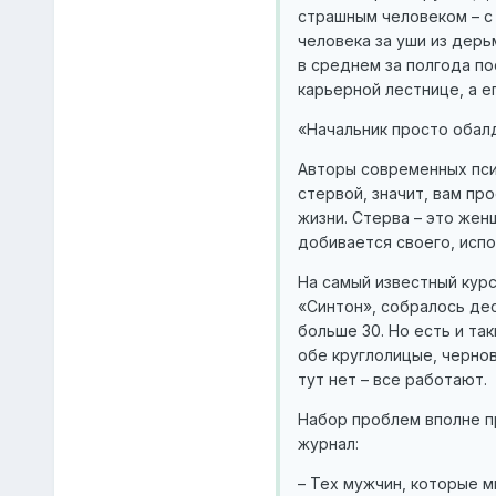
страшным человеком – с 
человека за уши из дерь
в среднем за полгода по
карьерной лестнице, а е
«Начальник просто обал
Авторы современных пси
стервой, значит, вам про
жизни. Стерва – это жен
добивается своего, испо
На самый известный кур
«Синтон», собралось де
больше 30. Но есть и так
обе круглолицые, черно
тут нет – все работают.
Набор проблем вполне п
журнал:
– Тех мужчин, которые м