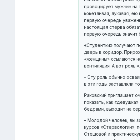
провоцирует мужчин на п
кокетливая, лукавая, ею
первую очередь уважени
настоящая стерва обязат
первую очередь значит б
«Студентки» получают пе
дверь в коридор. Приро
«женщины» ссылаются на
вентиляция. А вот роль 
– Эту роль обычно осваив
в эти годы заставляли т
Раковский приглашает о
показать, как «девушка»
бедрами, выходит на сер
– Молодой человек, вы з
курсов «Стервологии», 
Стешовой и практическую