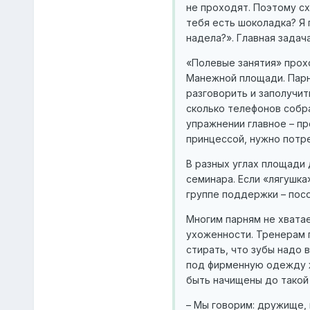
не проходят. Поэтому сх
тебя есть шоколадка? Я 
надела?». Главная задач
«Полевые занятия» прох
Манежной площади. Парн
разговорить и заполучи
сколько телефонов собра
упражнении главное – пр
принцессой, нужно потре
В разных углах площади 
семинара. Если «лягушка
группе поддержки – пос
Многим парням не хватае
ухоженности. Тренерам 
стирать, что зубы надо 
под фирменную одежду ж
быть начищены до такой 
– Мы говорим: дружище, 