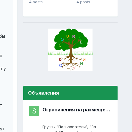
4 posts
4 posts
 бы
о
тву
Объявления
т
Ограничения на размещение постов
Группы "Пользователи", "За
ут