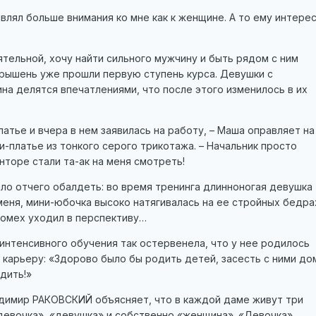
являл больше внимания ко мне как к женщине. А то ему интере
ятельной, хочу найти сильного мужчину и быть рядом с ним
арышень уже прошли первую ступень курса. Девушки с
а делятся впечатлениями, что после этого изменилось в их
латье и вчера в нем заявилась на работу, – Маша оправляет на
платье из тонкого серого трикотажа. – Начальник просто
нторе стали та-ак на меня смотреть!
ло отчего обалдеть: во время тренинга длинноногая девушка
еня, мини-юбочка высоко натягивалась на ее стройных бедрах
помех уходил в перспективу…
интенсивного обучения так остервенела, что у нее родилось
 карьеру: «Здорово было бы родить детей, засесть с ними до
дить!»
имир РАКОВСКИЙ объясняет, что в каждой даме живут три
«девочка», «девушка» и собственно «женщина». «Девочка»