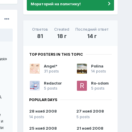
Мораторий на политику!
Ответов
Created
Последний ответ
81
18 г
14 г
TOP POSTERS IN THIS TOPIC
гия»
Angel*
Polina
31 posts
14 posts
Redactor
Ro-sdom
5 posts
5 posts
А
POPULAR DAYS
28 нояб 2008
27 нояб 2008
е
14 posts
5 posts
 и
ли
25 нояб 2008
21 нояб 2008