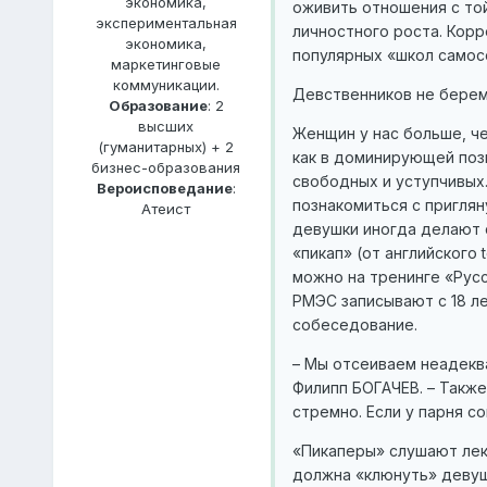
экономика,
оживить отношения с той
экспериментальная
личностного роста. Корр
экономика,
популярных «школ самос
маркетинговые
коммуникации.
Девственников не бере
Образование
: 2
высших
Женщин у нас больше, че
(гуманитарных) + 2
как в доминирующей поз
бизнес-образования
свободных и уступчивых
Вероисповедание
:
познакомиться с приглян
Атеист
девушки иногда делают 
«пикап» (от английского 
можно на тренинге «Рус
РМЭС записывают с 18 л
собеседование.
– Мы отсеиваем неадекв
Филипп БОГАЧЕВ. – Также
стремно. Если у парня с
«Пикаперы» слушают лекц
должна «клюнуть» девуш