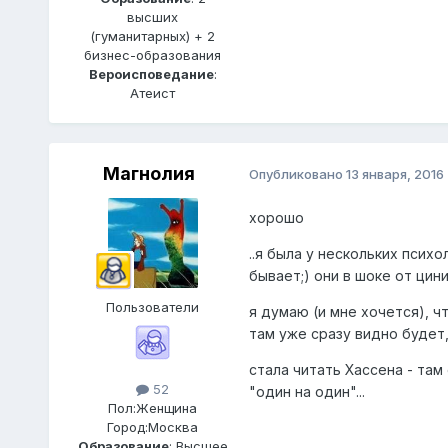
высших
(гуманитарных) + 2
бизнес-образования
Вероисповедание
:
Атеист
Магнолия
Опубликовано
13 января, 2016
хорошо
..я была у нескольких психо
бывает;) они в шоке от цини
Пользователи
я думаю (и мне хочется), ч
там уже сразу видно будет,
стала читать Хассена - там
52
"один на один"...
Пол:
Женщина
Город:
Москва
Образование
: Высшее