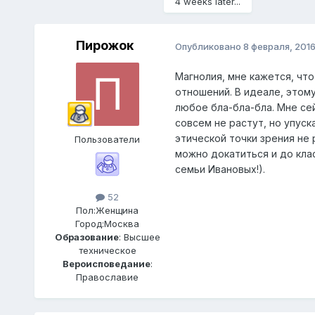
4 weeks later...
Пирожок
Опубликовано
8 февраля, 201
Магнолия, мне кажется, чт
отношений. В идеале, этому
любое бла-бла-бла. Мне сейч
совсем не растут, но упуск
этической точки зрения не 
Пользователи
можно докатиться и до кла
семьи Ивановых!).
52
Пол:
Женщина
Город:
Москва
Образование
: Высшее
техническое
Вероисповедание
:
Православие