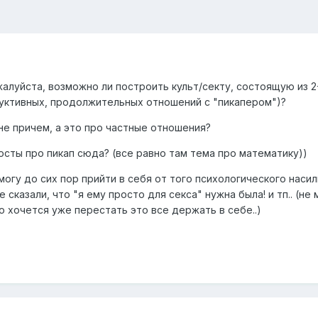
алуйста, возможно ли построить культ/секту, состоящую из 2
уктивных, продолжительных отношений с "пикапером")?
т не причем, а это про частные отношения?
осты про пикап сюда? (все равно там тема про математику))
могу до сих пор прийти в себя от того психологического насил
е сказали, что "я ему просто для секса" нужна была! и тп.. (не 
но хочется уже перестать это все держать в себе..)