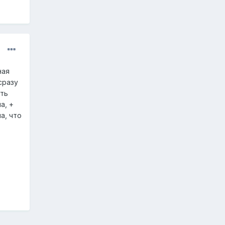
ная
сразу
ать
а, +
а, что