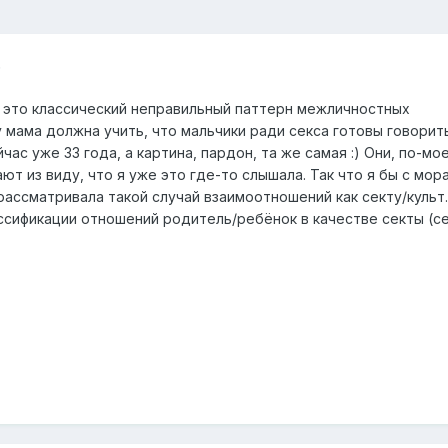
6
о это классический неправильный паттерн межличностных
 мама должна учить, что мальчики ради секса готовы говорит
ас уже 33 года, а картина, пардон, та же самая :) Они, по-мо
ают из виду, что я уже это где-то слышала. Так что я бы с мор
рассматривала такой случай взаимоотношений как секту/культ.
ссификации отношений родитель/ребёнок в качестве секты (с