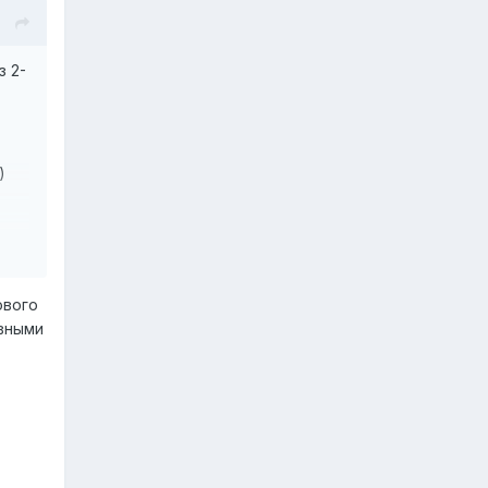
з 2-
)
ла!
ового
ивными