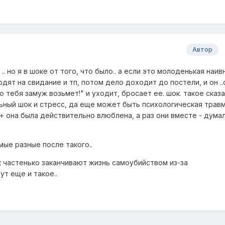
Автор
.. но я в шоке от того, что было.. а если это молоденькая наив
одят на свидание и тп, потом дело доходит до постели, и он ..
о тебя замуж возьмет!" и уходит, бросает ее. шок. такое сказ
ьный шок и стресс, да еще может быть психологическая травм
 + она была действительно влюблена, а раз они вместе - думал
ые разные после такого..
к частенько заканчивают жизнь самоубийством из-за
ут еще и такое..