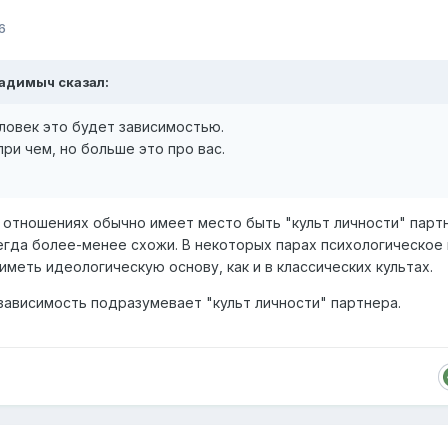
6
адимыч
сказал:
ловек это будет зависимостью.
при чем, но больше это про вас.
отношениях обычно имеет место быть "культ личности" парт
гда более-менее схожи. В некоторых парах психологическое 
меть идеологическую основу, как и в классических культах.
зависимость подразумевает "культ личности" партнера.