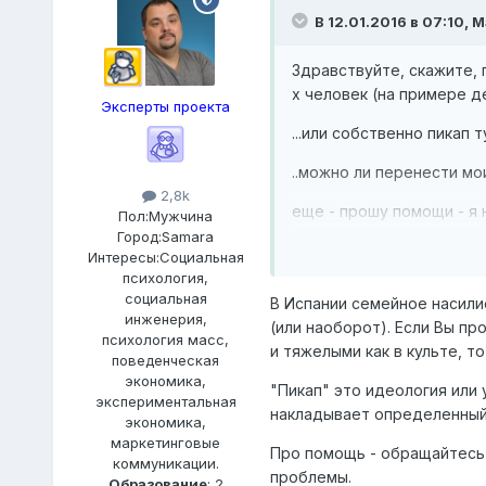
В 12.01.2016 в 07:10,
М
Здравствуйте, скажите, 
х человек (на примере 
Эксперты проекта
...или собственно пикап 
..можно ли перенести мо
2,8k
еще - прошу помощи - я 
Пол:
Мужчина
насилия, и еще от того, 
Город:
Samara
Интересы:
Социальная
и тп.. (не могу здесь об
психология,
себе..)
социальная
В Испании семейное насили
инженерия,
Спасибо!)
(или наоборот). Если Вы п
психология масс,
и тяжелыми как в культе, то
поведенческая
экономика,
"Пикап" это идеология или 
экспериментальная
накладывает определенный 
экономика,
маркетинговые
Про помощь - обращайтесь 
коммуникации.
проблемы.
Образование
: 2