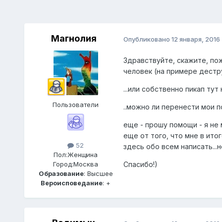
Магнолия
Опубликовано
12 января, 2016
Здравствуйте, скажите, пож
человек (на примере дестр
...или собственно пикап ту
Пользователи
..можно ли перенести мои п
еще - прошу помощи - я не 
еще от того, что мне в итог
52
здесь обо всем написать...
Пол:
Женщина
Спасибо!)
Город:
Москва
Образование
: Высшее
Вероисповедание
: +