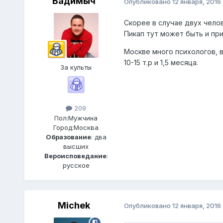
Вадимыч
Опубликовано
12 января, 2016
Скорее в случае двух чело
Пикап тут может быть и при
Москве много психологов, 
10-15 т.р и 1,5 месяца.
За культы
209
Пол:
Мужчина
Город:
Москва
Образование
: два
высших
Вероисповедание
:
русское
Michek
Опубликовано
12 января, 2016