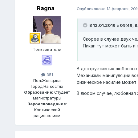
Ragna
Опубликовано
13 февраля, 201
В 12.01.2016 в 09:46,
В
Скорее в случае двух че
Пикап тут может быть и 
Пользователи
В деструктивных любовных 
351
Механизмы манипуляции все
Пол:
Женщина
физическое насилие может и
Город:
На костях
Образование
: Студент
В любом случае, любовная 
магистратуры
Вероисповедание
:
Критический
рационализм