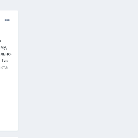
ь
ему,
ально-
 Так
екта