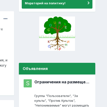
Мораторий на политику!
-х
ия, и
могу
Объявления
Ограничения на размещение постов
Группы "Пользователи", "За
культы", "Против Культов",
"Непонимаемые" могут размещать