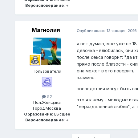
Вероисповедание
: +
Магнолия
Опубликовано
13 января, 2016
я вот думаю, мне уже не 18 
девочка - влюбилась, они х
после секса говорит: "да кт
прямо после близости - сил
она может в это поверить..
Пользователи
взаимно..
последствия могут быть сам
52
это я к чему - молодые ита
Пол:
Женщина
"неразделенной любви", а т
Город:
Москва
Образование
: Высшее
Вероисповедание
: +