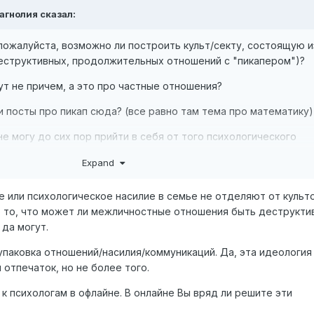
агнолия
сказал:
пожалуйста, возможно ли построить культ/секту, состоящую и
деструктивных, продолжительных отношений с "пикапером")?
тут не причем, а это про частные отношения?
и посты про пикап сюда? (все равно там тема про математику)
не могу до сих пор прийти в себя от того психологического
что мне в итоге сказали, что "я ему просто для секса" нужна бы
Expand
о всем написать...но хочется уже перестать это все держать в
е или психологическое насилие в семье не отделяют от культ
ро то, что может ли межличностные отношения быть деструкт
 да могут.
упаковка отношений/насилия/коммуникаций. Да, эта идеология
отпечаток, но не более того.
к психологам в офлайне. В онлайне Вы вряд ли решите эти