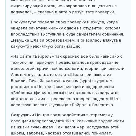
лицензирующий орган, не направляло и лицензию не
получало», – сказано в акте о результате проверки.
Прокуратура провела свою проверку и ахнула, когда
увидела зачетную книжку одной из студенток, которая
впоследствии выступила в суде свидетелем обвинения.
Девушка шла за образованием, а оказалась втянута в
какую-то непонятную организацию.
«На сайте «Бэйрэль» так красиво все было написано о
технологии гармоний. Предполагалось преподавание
валеологии, причинной психологии, теории причинности.
А потом я узнала: это секта «Школа причинности»
Василия Гоча. За каждую ступень (курс) студентам
ростовского Центра гармонизации и оздоровления
«Бэйрэль» (филиал секты) приходилось выкладывать
немалые деньги», – рассказала корреспонденту 161.ru
несостоявшаяся выпускница «Бэйрэль» Валентина.
Сотрудники Центра противодействия экстремизму
сообщили корреспонденту 161.ru кое-какие подробности
из жизни «учеников». Так, например, «студенты» этой
школы, заболев, наотрез отказывались принимать