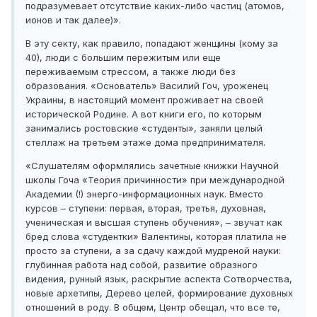
подразумевает отсутствие каких-либо частиц (атомов,
ионов и так далее)».
В эту секту, как правило, попадают женщины (кому за
40), люди с большим пережитым или еще
переживаемым стрессом, а также люди без
образования. «Основатель» Василий Гоч, уроженец
Украины, в настоящий момент проживает на своей
исторической Родине. А вот книги его, по которым
занимались ростовские «студенты», заняли целый
стеллаж на третьем этаже дома предпринимателя.
«Слушателям оформлялись зачетные книжки Научной
школы Гоча «Теория причинности» при международной
Академии (!) энерго-информационных наук. Вместо
курсов – ступени: первая, вторая, третья, духовная,
ученическая и высшая ступень обучения», – звучат как
бред слова «студентки» Валентины, которая платила не
просто за ступени, а за сдачу каждой мудреной науки:
глубинная работа над собой, развитие образного
видения, рунный язык, раскрытие аспекта Сотворчества,
новые архетипы, Дерево целей, формирование духовных
отношений в роду. В общем, Центр обещал, что все те,