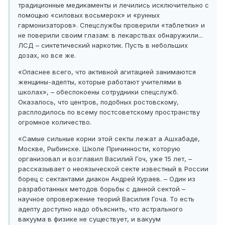
традиционные медикаменты и лечились исключительно с
помощью «силовых восьмерок» и «рунных
гармонизаторов». Спецслужбы проверили «таблетки» и
не поверили своим глазам: в лекарствах обнаружили...
ЛСД – синтетический наркотик. Пусть в небольших
дозах, но все же.
«Опаснее всего, что активной агитацией занимаются
женщины-адепты, которые работают учителями в
школах», – обеспокоены сотрудники спецслужб.
Оказалось, что центров, подобных ростовскому,
расплодилось по всему постсоветскому пространству
огромное количество.
«Самые сильные корни этой секты лежат а Ашхабаде,
Москве, Рыбинске. Школе Причинности, которую
организовал и возглавил Василий Гоч, уже 15 лет, –
рассказывает о неоязыческой секте известный в России
борец с сектантами диакон Андрей Кураев. – Один из
разработанных методов борьбы с данной сектой –
научное опровержение теорий Василия Гоча. То есть
адепту доступно надо объяснить, что астрального
вакуума в физике не существует, и вакуум