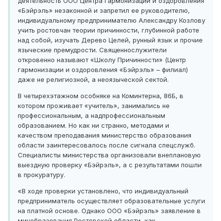
деятельность ООО Центра гармонизации и оздоровления
«Бэйрэль» незаконной и запретил ее руководителю,
индивидуальному предпринимателю Александру Козлову
учить ростовчан теории причинности, глубинной работе
над собой, изучать Дерево Целей, рунный язык и прочие
языческие премудрости. Священнослужители
откровенно называют «Школу Причинности» (Центр
гармонизации и оздоровления «Бэйрэль» – филиал)
даже не религиозной, а неоязыческой сектой.
В четырехэтажном особняке на Коминтерна, 86Б, в
котором проживает «учитель», занимались не
профессиональным, а надпрофессиональным
образованием. Но как ни странно, методами и
качеством преподавания министерство образования
области заинтересовалось после сигнала спецслужб.
Специалисты министерства организовали внеплановую
выездную проверку «Бэйрэль», а с результатами пошли
в прокуратуру.
«В ходе проверки установлено, что индивидуальный
предприниматель осуществляет образовательные услуги
на платной основе. Однако ООО «Бэйрэль» заявление в
минобразования Ростовской области, как