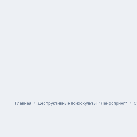
Главная
Деструктивные психокульты: "Лайфспринг"
C