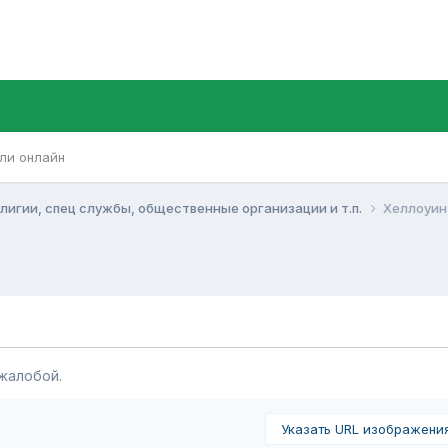
ли онлайн
игии, спец службы, общественные организации и т.п.
Хеллоуин
жалобой.
Указать URL изображени