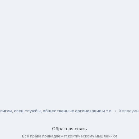
игии, спец службы, общественные организации и т.п.
Хеллоуин
Обратная связь
Все права принадлежат критическому мышлению!