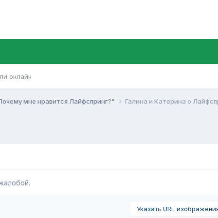
ли онлайн
Почему мне нравится Лайфспринг?"
Галина и Катерина о Лайфсп
жалобой.
Указать URL изображени