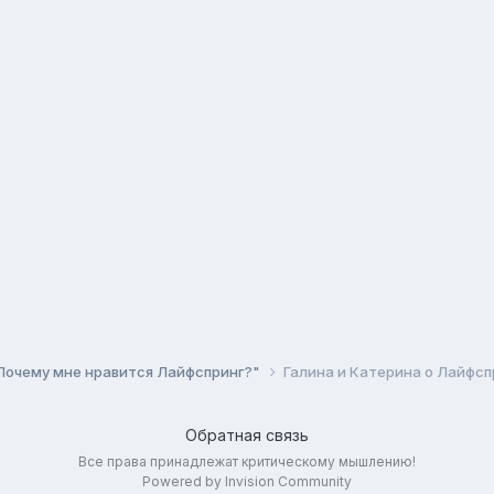
Почему мне нравится Лайфспринг?"
Галина и Катерина о Лайфсп
Обратная связь
Все права принадлежат критическому мышлению!
Powered by Invision Community