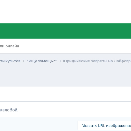
ли онлайн
ти культов
"Ищу помощь?"
Юридические запреты на Лайфспр
жалобой.
Указать URL изображени