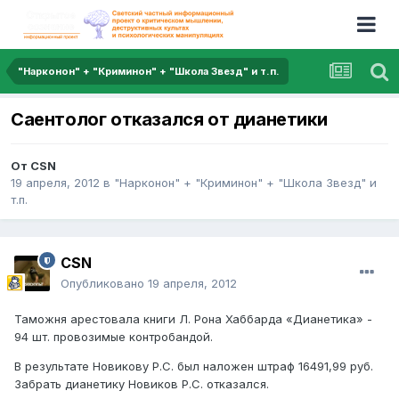
"Нарконон" + "Криминон" + "Школа Звезд" и т.п.
Саентолог отказался от дианетики
От
CSN
19 апреля, 2012
в
"Нарконон" + "Криминон" + "Школа Звезд" и
т.п.
CSN
Опубликовано
19 апреля, 2012
Таможня арестовала книги Л. Рона Хаббарда «Дианетика» -
94 шт. провозимые контробандой.
В результате Новикову Р.С. был наложен штраф 16491,99 руб.
Забрать дианетику Новиков Р.С. отказался.