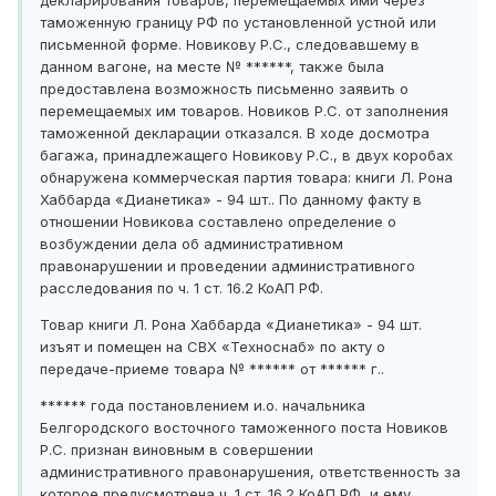
декларирования товаров, перемещаемых ими через
таможенную границу РФ по установленной устной или
письменной форме. Новикову Р.С., следовавшему в
данном вагоне, на месте № ******, также была
предоставлена возможность письменно заявить о
перемещаемых им товаров. Новиков Р.С. от заполнения
таможенной декларации отказался. В ходе досмотра
багажа, принадлежащего Новикову Р.С., в двух коробах
обнаружена коммерческая партия товара: книги Л. Рона
Хаббарда «Дианетика» - 94 шт.. По данному факту в
отношении Новикова составлено определение о
возбуждении дела об административном
правонарушении и проведении административного
расследования по ч. 1 ст. 16.2 КоАП РФ.
Товар книги Л. Рона Хаббарда «Дианетика» - 94 шт.
изъят и помещен на СВХ «Техноснаб» по акту о
передаче-приеме товара № ****** от ****** г..
****** года постановлением и.о. начальника
Белгородского восточного таможенного поста Новиков
Р.С. признан виновным в совершении
административного правонарушения, ответственность за
которое предусмотрена ч. 1 ст. 16.2 КоАП РФ, и ему