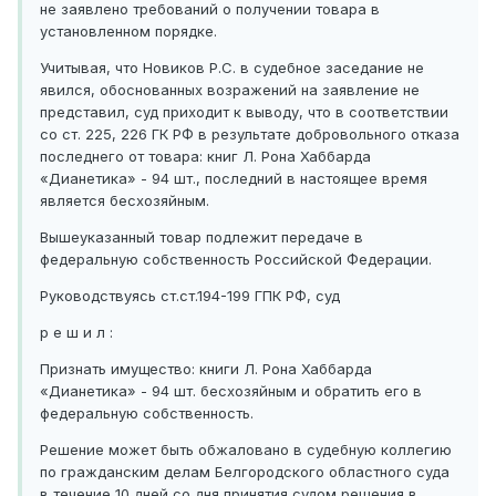
не заявлено требований о получении товара в
установленном порядке.
Учитывая, что Новиков Р.С. в судебное заседание не
явился, обоснованных возражений на заявление не
представил, суд приходит к выводу, что в соответствии
со ст. 225, 226 ГК РФ в результате добровольного отказа
последнего от товара: книг Л. Рона Хаббарда
«Дианетика» - 94 шт., последний в настоящее время
является бесхозяйным.
Вышеуказанный товар подлежит передаче в
федеральную собственность Российской Федерации.
Руководствуясь ст.ст.194-199 ГПК РФ, суд
р е ш и л :
Признать имущество: книги Л. Рона Хаббарда
«Дианетика» - 94 шт. бесхозяйным и обратить его в
федеральную собственность.
Решение может быть обжаловано в судебную коллегию
по гражданским делам Белгородского областного суда
в течение 10 дней со дня принятия судом решения в