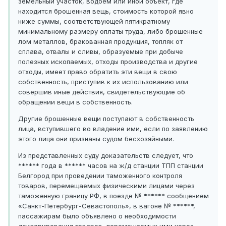
земельный участок, водоем или иной объект, где
находится брошенная вещь, стоимость которой явно
ниже суммы, соответствующей пятикратному
минимальному размеру оплаты труда, либо брошенные
лом металлов, бракованная продукция, топляк от
сплава, отвалы и сливы, образуемые при добыче
полезных ископаемых, отходы производства и другие
отходы, имеет право обратить эти вещи в свою
собственность, приступив к их использованию или
совершив иные действия, свидетельствующие об
обращении вещи в собственность.
Другие брошенные вещи поступают в собственность
лица, вступившего во владение ими, если по заявлению
этого лица они признаны судом бесхозяйными.
Из представленных суду доказательств следует, что
****** года в ****** часов на ж/д станции ТПП станции
Белгород при проведении таможенного контроля
товаров, перемещаемых физическими лицами через
таможенную границу РФ, в поезде № ****** сообщением
«Санкт-Петербург-Севастополь», в вагоне № ******,
пассажирам было объявлено о необходимости