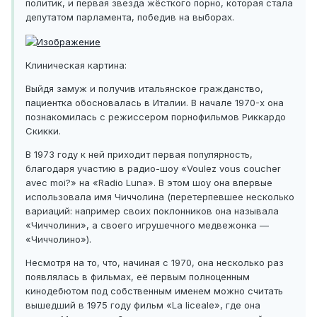
политик, и первая звезда жёсткого порно, которая стала
депутатом парламента, победив на выборах.
Клиническая картина:
Выйдя замуж и получив итальянское гражданство,
пациентка обосновалась в Италии. В начале 1970-х она
познакомилась с режиссером порнофильмов Риккардо
Скикки.
В 1973 году к ней приходит первая популярность,
благодаря участию в радио-шоу «Voulez vous coucher
avec moi?» на «Radio Luna». В этом шоу она впервые
использовала имя Чиччолина (перетерпевшее несколько
вариаций: например своих поклонников она называла
«Чиччолини», а своего игрушечного медвежонка —
«Чиччолино»).
Несмотря на то, что, начиная с 1970, она несколько раз
появлялась в фильмах, её первым полноценным
кинодебютом под собственным именем можно считать
вышедший в 1975 году фильм «La liceale», где она