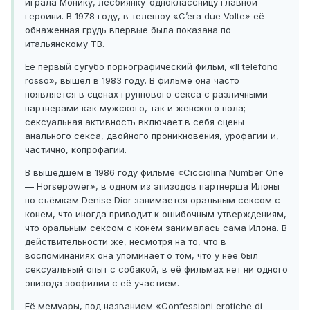
играла Монику, лесбиянку-одноклассницу главной
героини. В 1978 году, в телешоу «C’era due Volte» её
обнаженная грудь впервые была показана по
итальянскому ТВ.
Её первый сугубо порнографический фильм, «Il telefono
rosso», вышел в 1983 году. В фильме она часто
появляется в сценах группового секса с различными
партнерами как мужского, так и женского пола;
сексуальная активность включает в себя сцены
анального секса, двойного проникновения, урофагии и,
частично, копрофагии.
В вышедшем в 1986 году фильме «Cicciolina Number One
— Horsepower», в одном из эпизодов партнерша Илоны
по съёмкам Denise Dior занимается оральным сексом с
конем, что иногда приводит к ошибочным утверждениям,
что оральным сексом с конем занималась сама Илона. В
действительности же, несмотря на то, что в
воспоминаниях она упоминает о том, что у неё был
сексуальный опыт с собакой, в её фильмах нет ни одного
эпизода зоофилии с её участием.
Её мемуары, под названием «Confessioni erotiche di