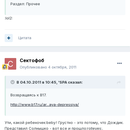
Раздел: Прочее
:lol2:
Цитата
Сектофоб
Опубликовано
4 октября, 2011
В 04.10.2011 в 10:45, 'SPA сказал:
Возвращаясь к В17.
http://www.b17.ru/ar...aya-depressiya/
Ути, какой ребеночек:beby:! Грустно - это потому, что Дождик.
Представил Солнышко - вот все и прошло:rolleyes:.