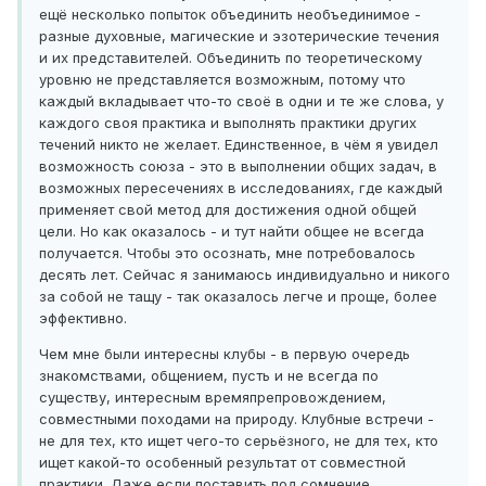
ещё несколько попыток объединить необъединимое -
разные духовные, магические и эзотерические течения
и их представителей. Объединить по теоретическому
уровню не представляется возможным, потому что
каждый вкладывает что-то своё в одни и те же слова, у
каждого своя практика и выполнять практики других
течений никто не желает. Единственное, в чём я увидел
возможность союза - это в выполнении общих задач, в
возможных пересечениях в исследованиях, где каждый
применяет свой метод для достижения одной общей
цели. Но как оказалось - и тут найти общее не всегда
получается. Чтобы это осознать, мне потребовалось
десять лет. Сейчас я занимаюсь индивидуально и никого
за собой не тащу - так оказалось легче и проще, более
эффективно.
Чем мне были интересны клубы - в первую очередь
знакомствами, общением, пусть и не всегда по
существу, интересным времяпрепровождением,
совместными походами на природу. Клубные встречи -
не для тех, кто ищет чего-то серьёзного, не для тех, кто
ищет какой-то особенный результат от совместной
практики. Даже если поставить под сомнение