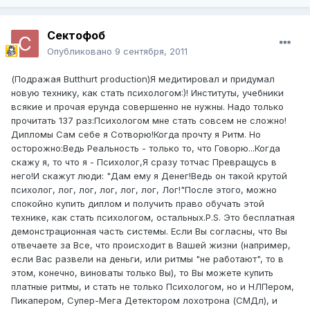
Сектофоб
Опубликовано
9 сентября, 2011
(Подражая Butthurt production)Я медитировал и придумал
новую технику, как стать психологом:)! Институты, учебники
всякие и прочая ерунда совершенно не нужны. Надо только
прочитать 137 раз:Психологом мне стать совсем не сложно!
Дипломы Сам себе я Сотворю!Когда прочту я Ритм. Но
осторожно:Ведь Реальность - только то, что Говорю...Когда
скажу я, то что я - Психолог,Я сразу тотчас Превращусь в
него!И скажут люди: "Дам ему я Денег!Ведь он такой крутой
психолог, лог, лог, лог, лог, лог, Лог!"После этого, можно
спокойно купить диплом и получить право обучать этой
технике, как стать психологом, остальных.P.S. Это бесплатная
демонстрационная часть системы. Если Вы согласны, что Вы
отвечаете за Все, что происходит в Вашей жизни (например,
если Вас развели на деньги, или ритмы "не работают", то в
этом, конечно, виноваты только Вы), то Вы можете купить
платные ритмы, и стать не только Психологом, но и НЛПером,
Пикапером, Супер-Мега Детектором лохотрона (СМДл), и