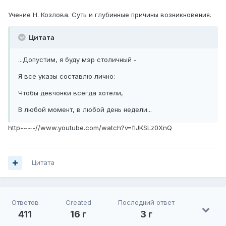
Учение Н. Козлова. Суть и глубинные причины возникновения.
Цитата
...Допустим, я буду мэр столичный -
Я все указы составлю лично:
Чтобы девчонки всегда хотели,
В любой момент, в любой день недели...
http-~~-//www.youtube.com/watch?v=fIJKSLz0XnQ
Цитата
Ответов
Created
Последний ответ
411
16 г
3 г