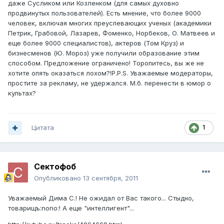
даже Сусликом или Козленком (для самых духовно
продвинутых пользователей). Есть мнение, что более 9000
человек, включая многих преуспевающих ученых (академики
Петрик, Грабовой, Лазарев, Фоменко, Норбеков, О. Матвеев и
еще более 9000 специалистов), актеров (Том Круз) и
бизнесменов (Ю. Мороз) уже получили образование этим
способом. Предложение ограничено! Торопитесь, вы же не
хотите опять оказаться лохом?!P.P.S. Уважаемые модераторы,
простите за рекламу, не удержался. М.б. перенести в юмор о
культах?
Цитата
1
Сектофоб
Опубликовано
13 сентября, 2011
Уважаемый Дима С.! Не ожидал от Вас такого... Стыдно,
товарищъ:nono:! А еще "интеллигент"...